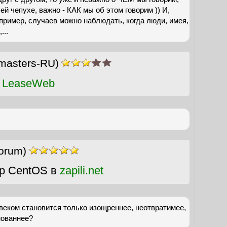
й чепухе, важно - КАК мы об этом говорим )) И,
апример, случаев можно наблюдать, когда люди, имея,
...
masters-RU)
 LeaseWeb
orum)
р CentOS в
zapili.net
веком становится только изощреннее, неотвратимее,
нованнее?