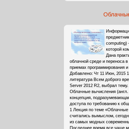
Облачные
Информация
предметник
computing)
которой ко
Дана практ
облачной среде и переноса 
приемах программирования и 
Добавлено: Чт 11 Июн, 2015 
литература Всем доброго вр
Server 2012 R2, выбрал тему.
Облачные вычисления (англ.
концепция, подразумевающая
доступа по требованию к общ
1 Лекция по теме «Облачные
считались вымыслом, сегодн
из самых модных современн
Последнее время все чаще м