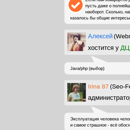
пусть даже о полнейше
наоборот. Сколько, н
казалось бы общие интересы,
Алексей
(Web
хостится у
ДЦ
Java/php (выбор)
Irina 87
(Seo-F
администрато
Эксплуатация человека чело
и самое страшное - всё обос