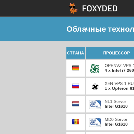
Облачные технол
СТРАНА
ПРОЦЕССОР
OPENVZ-VPS-
4 x Intel i7 26
XEN-VPS-1 RU
1 x Opteron 6
NL1 Server
Intel G1610
MD0 Server
Intel G1610