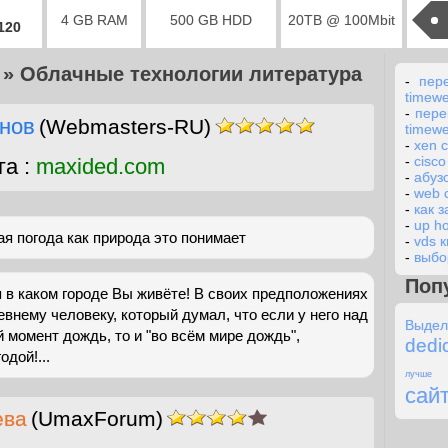
4 GB RAM
500 GB HDD
20TB @ 100Mbit
2120
»
Облачные технологии литература
-
пер
timew
-
пере
нов
(Webmasters-RU)
timew
-
xen 
-
cisco
га :
maxided.com
-
абуз
-
web 
-
как з
-
up ho
ая погода как природа это понимает
-
vds 
-
выбо
Поп
 в каком городе Вы живёте! В своих предположениях
внему человеку, который думал, что если у него над
Выде
 момент дождь, то и "во всём мире дождь",
dedi
одой!...
лучше
сай
ева
(UmaxForum)