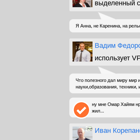
выделенный с
Я Анна, не Каренина, на рел
Вадим Федор
использует V
Что полезного дал миру мир 
науки,образования, техники, и
ну мне Омар Хайям нр
жил...
Иван Корепан