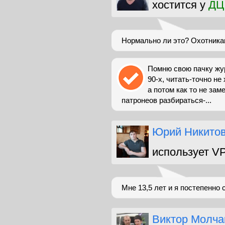
хостится у
ДЦ
Нормально ли это? Охотника
Помню свою пачку жур
90-х, читать-точно не
а потом как то не зам
патронеов разбираться-...
Юрий Никито
использует V
Мне 13,5 лет и я постепенно 
Виктор Молча