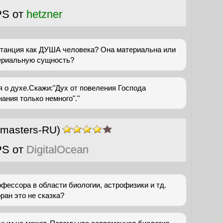
PS от
hetzner
станция как ДУША человека? Она материальна или
териальную сущность?
 о духе.Скажи:"Дух от повеления Господа
ания только немного"."
masters-RU)
PS от
DigitalOcean
ессора в области биологии, астрофизики и тд.
ран это не сказка?