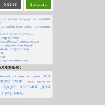
$
59.99
Заказать
енос сайта битрикс на хостинг
eb
нос сайта prestashop на хостинг
eb
centos запуск системы
 pptp сервер
оустойчивый сервер спам
сервер какой выбрать
алить на ftp сервер
st
киев
р vps хостинга это
улярные:
atb
ленный сервер молдова
cated vram
аренда сервера где
аудио хостинг для
та украина