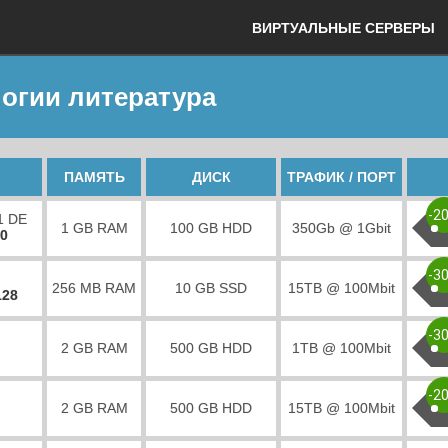
ВИРТУАЛЬНЫЕ СЕРВЕРЫ
огии литература
ПАМЯТЬ
ДИСК
ТРАФИК / ПОРТ
-2
1 DE
1 GB RAM
100 GB HDD
350Gb @ 1Gbit
00
-3
256 MB RAM
10 GB SSD
15TB @ 100Mbit
128
-3
2 GB RAM
500 GB HDD
1TB @ 100Mbit
-2
2 GB RAM
500 GB HDD
15TB @ 100Mbit