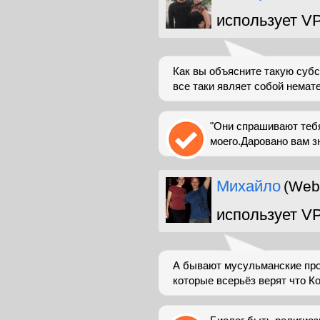
использует V
Как вы объясните такую суб
все таки являет собой нема
"Они спрашивают тебя
моего.Даровано вам зн
Михайло
(Web
использует V
А бывают мусульманские проф
которые всерьёз верят что Ко