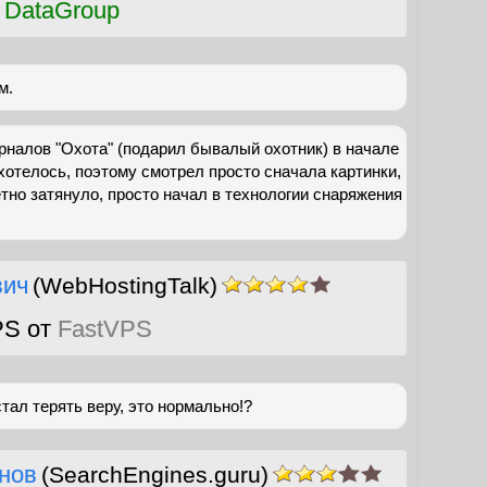
 DataGroup
м.
налов "Охота" (подарил бывалый охотник) в начале
 хотелось, поэтому смотрел просто сначала картинки,
етно затянуло, просто начал в технологии снаряжения
вич
(WebHostingTalk)
PS от
FastVPS
стал терять веру, это нормально!?
нов
(SearchEngines.guru)