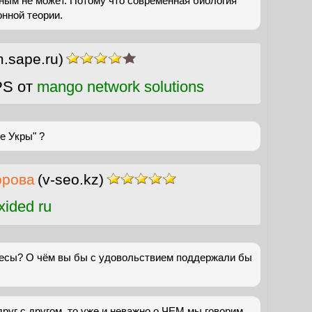
ным не может. Потому что современная биология
нной теории.
m.sape.ru)
PS от
mango network solutions
ие Укры" ?
орова
(v-seo.kz)
ided ru
ересы? О чём вы бы с удовольствием поддержали бы
руг с другом, то уже и неважно о ЧЕМ мы говорим,