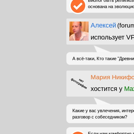
Биолог быть религиоз
основана на эволюцио
Алексей
(foru
использует V
А всё-таки, Кто такие "Древн
Мария Никиф
хостится у
Max
Какие у вас увлечения, инт
разговор с собеседником?
Если нам комфортно д