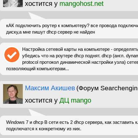
хостится у
mangohost.net
кАК подключить роутер к компьютеру? все провода подключ
диску,а мне пишут dhcp сервер не найден
Настройка сетевой карты на компьютере - определять
убедись что на роутере dhcp поднят. dhcp (англ. dynami
protocol протокол динамической настройки узла) сете
позволяющий компьютерам...
Максим Акишев
(Форум Searchengin
хостится у
ДЦ mango
Windows 7 и dhcp В сети есть 2 dhcp сервера, как заставить 
подключатся к конкретному из них.