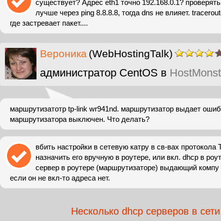
существует? Адрес eth1 точно 192.168.0.1? проверят
лучше через ping 8.8.8.8, тогда dns не влияет. tracerout
где застревает пакет....
Вероника
(WebHostingTalk)
администратор CentOS в
HostMonst
маршрутизатотр tp-link wr941nd. маршрутизатор выдает ошиб
маршрутизатора выключен. Что делать?
вбить настройки в сетевую катру в cв-вах протокола 
назначить его вручную в роутере, или вкл. dhcp в роут
сервер в роутере (маршрутизаторе) выдающий компу i
если он не вкл-то адреса нет.
Несколько dhcp серверов в сети