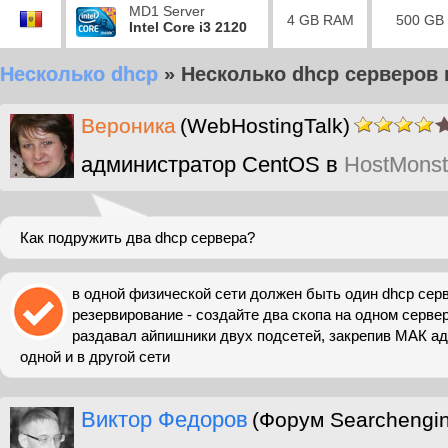
MD1 Server
4 GB RAM
500 GB
Intel Core i3 2120
Несколько dhcp
»
Несколько dhcp серверов 
Вероника
(WebHostingTalk)
администратор CentOS в
HostMonst
Как подружить два dhcp сервера?
в одной физической сети должен быть один dhcp серв
резервирование - создайте два скопа на одном серве
раздавал айпишники двух подсетей, закрепив МАК ад
одной и в другой сети
Виктор Федоров
(Форум Searchengi