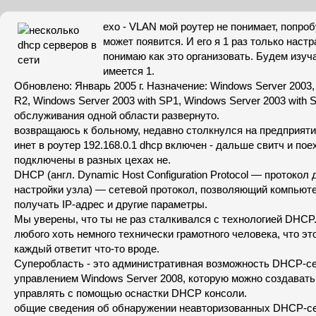
exo - VLAN мой роутер не понимает, попро
может появится. И его я 1 раз только настр
понимаю как это организовать. Будем изуч
имеется 1.
Обновлено: Январь 2005 г. Назначение: Windows Server 2003,
R2, Windows Server 2003 with SP1, Windows Server 2003 with
обслуживания одной области развернуто.
возвращаюсь к больному, недавно столкнулся на предприятии
инет в роутер 192.168.0.1 dhcp включен - дальше свитч и пое
подключены в разных цехах не.
DHCP (англ. Dynamic Host Configuration Protocol — протокол
настройки узла) — сетевой протокол, позволяющий компьют
получать IP-адрес и другие параметры.
Мы уверены, что ты не раз сталкивался с технологией DHCP.
любого хоть немного технически грамотного человека, что это
каждый ответит что-то вроде.
Суперобласть - это административная возможность DHCP-с
управлением Windows Server 2008, которую можно создавать
управлять с помощью оснастки DHCP консоли.
общие сведения об обнаружении неавторизованных DHCP-се