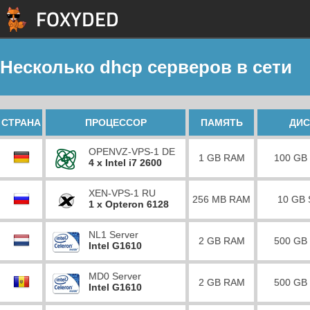
Несколько dhcp серверов в сети
СТРАНА
ПРОЦЕССОР
ПАМЯТЬ
ДИС
OPENVZ-VPS-1 DE
1 GB RAM
100 GB
4 x Intel i7 2600
XEN-VPS-1 RU
256 MB RAM
10 GB
1 x Opteron 6128
NL1 Server
2 GB RAM
500 GB
Intel G1610
MD0 Server
2 GB RAM
500 GB
Intel G1610