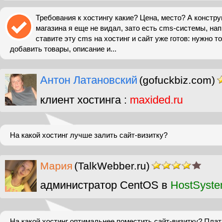
Требования к хостингу какие? Цена, место? А констру
магазина я еще не видал, зато есть cms-системы, напр
ставите эту cms на хостинг и сайт уже готов: нужно т
добавить товары, описание и...
Антон Латановский
(gofuckbiz.com)
клиент хостинга :
maxided.ru
На какой хостинг лучше залить сайт-визитку?
Мария
(TalkWebber.ru)
администратор CentOS в
HostSyst
На какой хостинг оптимальнее поместить сайт-визитку? Пла