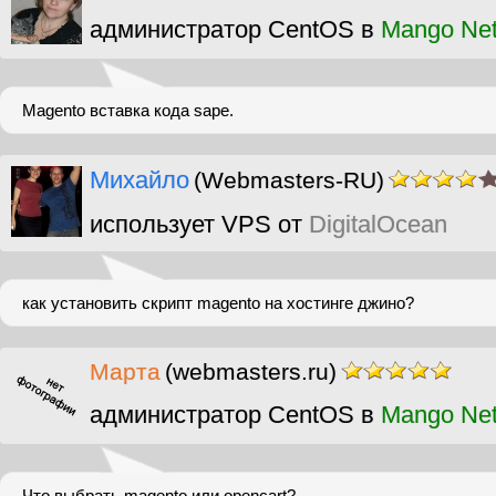
администратор CentOS в
Mango Ne
Magento вставка кода sape.
Михайло
(Webmasters-RU)
использует VPS от
DigitalOcean
как установить скрипт magento на хостинге джино?
Марта
(webmasters.ru)
администратор CentOS в
Mango Ne
Что выбрать magento или opencart?