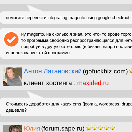
помогите перевести integrating magento using google checkout s
ну magento, на сколько я зная, это что- то вроде торг
то программа свободно распространяющаяся для инте
попробуй в другую категорию (в бизнес напр.) постав
использование этой программы.
Антон Латановский
(gofuckbiz.com)
клиент хостинга :
maxided.ru
Стоимость доработок для каких cms (joomla, wordpress, drupa
дешевле?
Юлия
(forum.sape.ru)