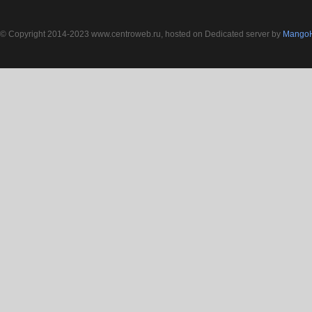
© Copyright 2014-2023 www.centroweb.ru, hosted on Dedicated server by
MangoH