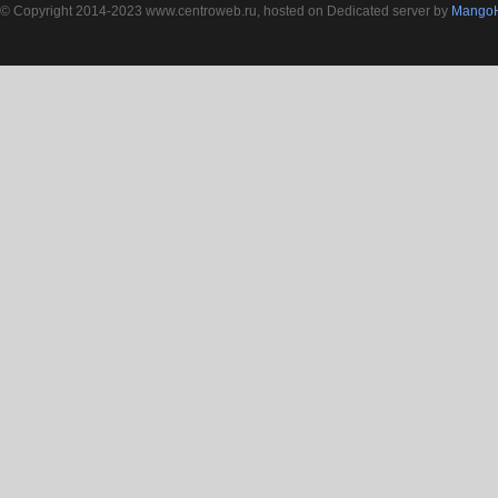
© Copyright 2014-2023 www.centroweb.ru, hosted on Dedicated server by
MangoH