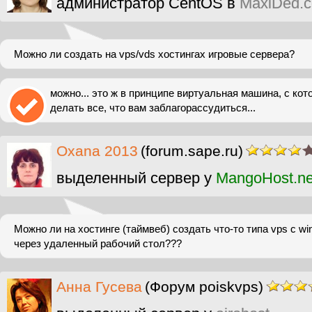
администратор CentOS в
MaxiDed.
Можно ли создать на vps/vds хостингах игровые сервера?
можно... это ж в принципе виртуальная машина, с ко
делать все, что вам заблагорассудиться...
Oxana 2013
(forum.sape.ru)
выделенный сервер у
MangoHost.ne
Можно ли на хостинге (таймвеб) создать что-то типа vps c w
через удаленный рабочий стол???
Анна Гусева
(Форум poiskvps)