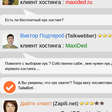
клиент хостинга :
maxided.ru
Есть ли бесплатный vps хостинг?
Виктор Подтероб
(Talkwebber)
клиент хостинга :
MaxiDed
Помогите с выбором vps ? Собственно сабж , мне нужен vps
игрового хостинга ...
А Вы уверены, что vps хватит? Тогда могу посоветов
ТаймВеб .
Дайте ответ!
(Zapili.net)