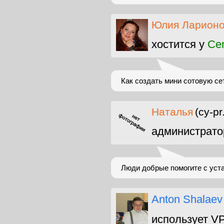
Юлия Ларион
хостится у
Ce
Как создать мини сотовую се
Наталья
(cy-p
администрато
Люди добрые помогите с уст
Anton Shalaev
использует V