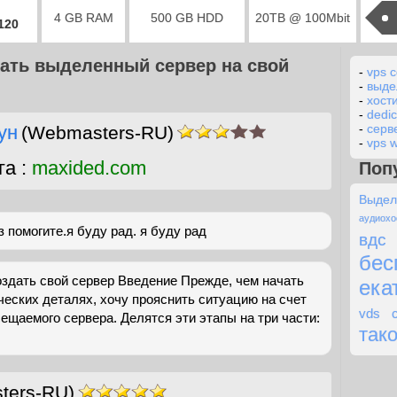
4 GB RAM
500 GB HDD
20TB @ 100Mbit
2120
дать выделенный сервер на свой
-
vps 
-
выде
-
хости
-
dedic
ун
-
серв
(Webmasters-RU)
-
vps 
га :
maxided.com
Поп
Выдел
аудиохо
з помогите.я буду рад. я буду рад
вдс
бес
здать свой сервер Введение Прежде, чем начать
ека
ческих деталях, хочу прояснить ситуацию на счет
vds 
сещаемого сервера. Делятся эти этапы на три части:
так
ters-RU)