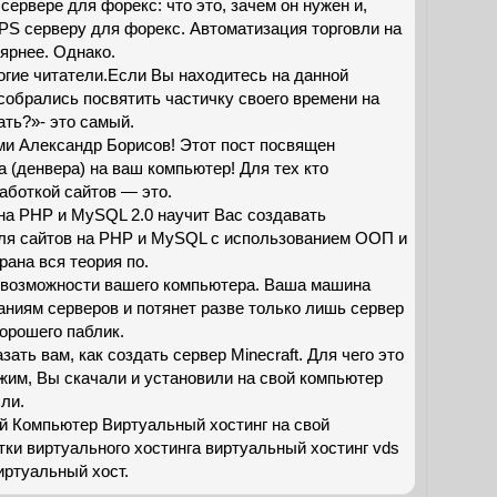
ервере для форекс: что это, зачем он нужен и,
VPS серверу для форекс. Автоматизация торговли на
ярнее. Однако.
огие читатели.Если Вы находитесь на данной
 собрались посвятить частичку своего времени на
ать?»- это самый.
ами Александр Борисов! Этот пост посвящен
а (денвера) на ваш компьютер! Для тех кто
аботкой сайтов — это.
на PHP и MySQL 2.0 научит Вас создавать
ля сайтов на PHP и MySQL с использованием ООП и
рана вся теория по.
 возможности вашего компьютера. Ваша машина
аниям серверов и потянет разве только лишь сервер
хорошего паблик.
ать вам, как создать сервер Minecraft. Для чего это
жим, Вы скачали и установили на свой компьютер
ли.
й Компьютер Виртуальный хостинг на свой
ки виртуального хостинга виртуальный хостинг vds
иртуальный хост.