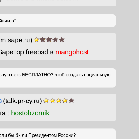
айников*
um.sape.ru)
apeтор freebsd в
mangohost
льную сеть БЕСПЛАТНО? чтоб создать социальную
в
(talk.pr-cy.ru)
га :
hostobzornik
если бы были Президентом России?