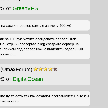
PS от
GreenVPS
 на хостинг сервер самп. я заплочу 100руб
ли за 100 руб хотите арендовать сервер? Как
т быстрый (проверьте ping) создайте сервер на
 (причем под сервер нужно выделить отдельный
кий ip....
(UmaxForum)
PS от
DigitalOcean
нге ну то есть так как создают программисты. Что бы
 меня есть.