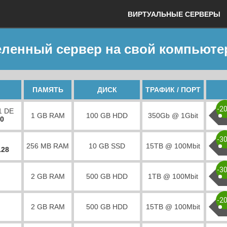
ВИРТУАЛЬНЫЕ СЕРВЕРЫ
еленный сервер на свой компьюте
ПАМЯТЬ
ДИСК
ТРАФИК / ПОРТ
-2
1 DE
1 GB RAM
100 GB HDD
350Gb @ 1Gbit
00
-3
256 MB RAM
10 GB SSD
15TB @ 100Mbit
128
-3
2 GB RAM
500 GB HDD
1TB @ 100Mbit
-2
2 GB RAM
500 GB HDD
15TB @ 100Mbit