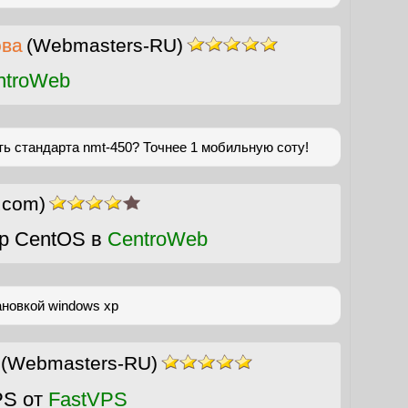
ова
(Webmasters-RU)
ntroWeb
ть стандарта nmt-450? Точнее 1 мобильную соту!
r.com)
р CentOS в
CentroWeb
ановкой windows xp
(Webmasters-RU)
PS от
FastVPS