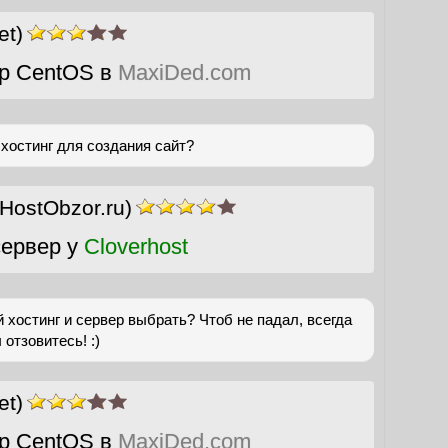
et)
р CentOS в
MaxiDed.com
хостинг для создания сайт?
(HostObzor.ru)
ервер у
Cloverhost
й хостинг и сервер выбрать? Чтоб не падал, всегда
отзовитесь! :)
et)
р CentOS в
MaxiDed.com