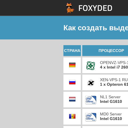
Как создать выд
СТРАНА
ПРОЦЕССОР
OPENVZ-VPS-
4 x Intel i7 26
XEN-VPS-1 RU
1 x Opteron 6
NL1 Server
Intel G1610
MD0 Server
Intel G1610