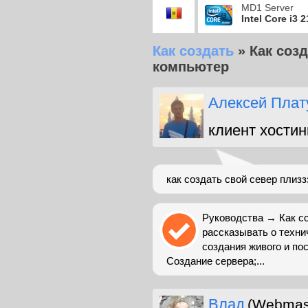
MD1 Server
Intel Core i3 
Как создать
»
Как соз
компьютер
Алексей Плат
клиент хостин
как создать свой север плизз
Руководства → Как со
рассказывать о техни
создания живого и по
Создание сервера;...
Влад
(Webmas