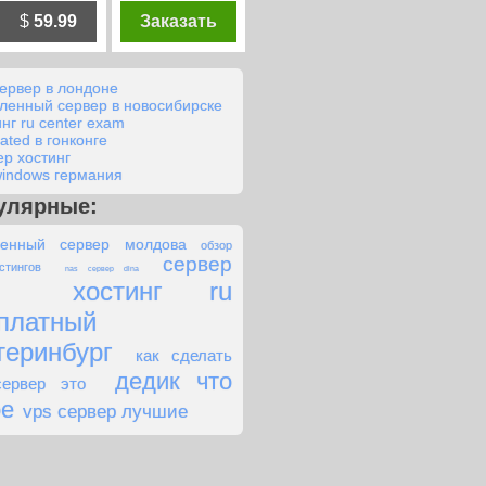
$
59.99
Заказать
сервер в лондоне
ленный сервер в новосибирске
нг ru center exam
ated в гонконге
ер хостинг
windows германия
улярные:
енный сервер молдова
обзор
сервер
стингов
nas сервер dlna
хостинг ru
платный
теринбург
как сделать
дедик что
сервер это
ое
vps сервер лучшие