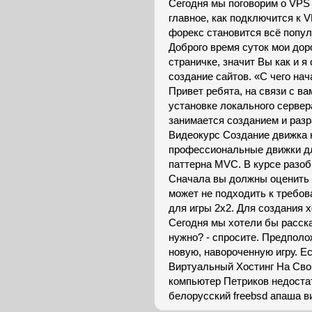
Сегодня мы поговорим о VPS с
главное, как подключится к 
форекс становится всё попул
Доброго время суток мои дор
страничке, значит Вы как и я
создание сайтов. «С чего нач
Привет ребята, на связи с в
установке локального сервер
занимается созданием и разр
Видеокурс Создание движка 
профессиональные движки д
паттерна MVC. В курсе разоб
Сначала вы должны оценить
может не подходить к требов
для игры 2x2. Для создания 
Сегодня мы хотели бы рассказ
нужно? - спросите. Предполо
новую, навороченную игру. Ес
Виртуальный Хостинг На Сво
компьютер Петриков недостат
белорусский freebsd апаша в