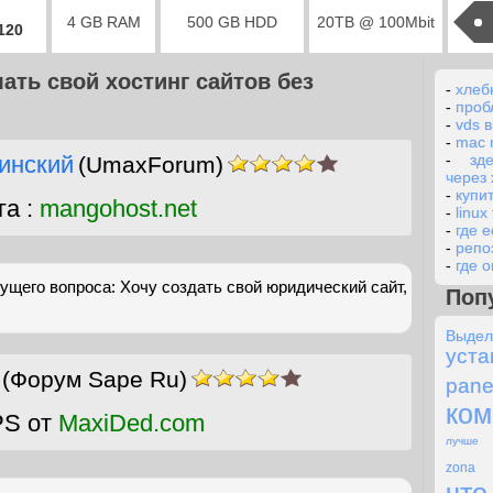
4 GB RAM
500 GB HDD
20TB @ 100Mbit
2120
лать свой хостинг сайтов без
-
хлеб
-
проб
-
vds в
-
mac 
инский
-
зд
(UmaxForum)
через 
-
купи
га :
mangohost.net
-
linux
-
где е
-
репо
-
где 
щего вопроса: Хочу создать свой юридический сайт,
Поп
Выде
уст
(Форум Sape Ru)
pane
ко
PS от
MaxiDed.com
лучше
zona