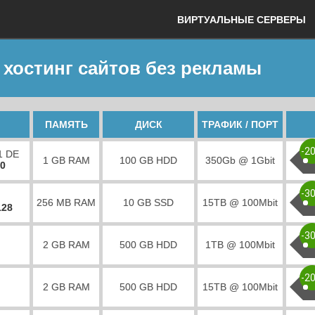
ВИРТУАЛЬНЫЕ СЕРВЕРЫ
 хостинг сайтов без рекламы
ПАМЯТЬ
ДИСК
ТРАФИК / ПОРТ
-2
1 DE
1 GB RAM
100 GB HDD
350Gb @ 1Gbit
00
-3
256 MB RAM
10 GB SSD
15TB @ 100Mbit
128
-3
2 GB RAM
500 GB HDD
1TB @ 100Mbit
-2
2 GB RAM
500 GB HDD
15TB @ 100Mbit