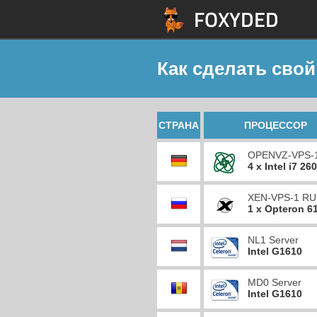
Как сделать свой
СТРАНА
ПРОЦЕССОР
OPENVZ-VPS-
4 x Intel i7 26
XEN-VPS-1 RU
1 x Opteron 6
NL1 Server
Intel G1610
MD0 Server
Intel G1610