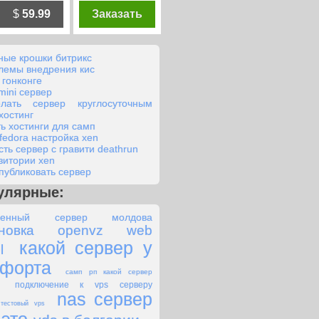
$
59.99
Заказать
ные крошки битрикс
лемы внедрения кис
 гонконге
mini сервер
елать сервер круглосуточным
хостинг
ть хостинги для самп
 fedora настройка xen
сть сервер с гравити deathrun
зитории xen
опубликовать сервер
улярные:
ленный сервер молдова
ановка openvz web
какой сервер у
l
мфорта
самп рп какой сервер
подключение к vps серверу
nas сервер
тестовый vps