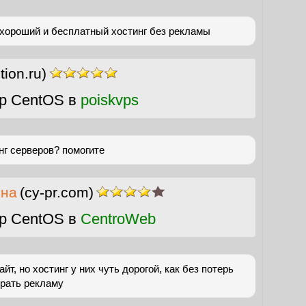
ь хороший и бесплатный хостинг без рекламы
tion.ru)
р CentOS в
poiskvps
нг серверов? помогите
ина
(cy-pr.com)
р CentOS в
CentroWeb
йт, но хостинг у них чуть дорогой, как без потерь
брать рекламу