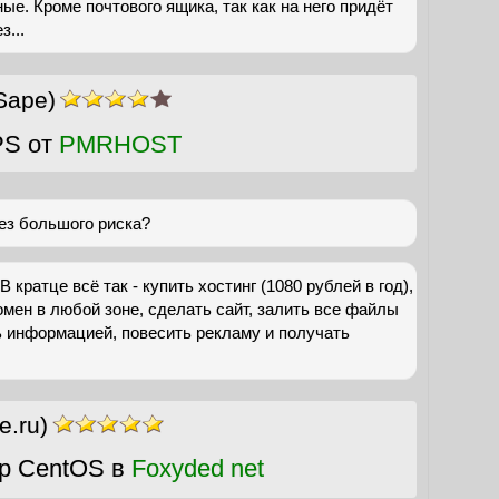
ые. Кроме почтового ящика, так как на него придёт
...
Sape)
PS от
PMRHOST
без большого риска?
В кратце всё так - купить хостинг (1080 рублей в год),
омен в любой зоне, сделать сайт, залить все файлы
ть информацией, повесить рекламу и получать
e.ru)
р CentOS в
Foxyded net