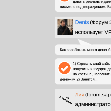
давать реальные данн
письмо с подтверждением. Без
Denis
(Форум 
использует V
Как заработать много денег 
1) Сделать свой сайт. 
получить в подарок д
на хостинг , наполни
денюжку. 2) Занятся...
Лия
(forum.sap
администрато