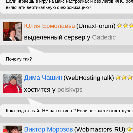
Если играешь в игру на макс настройках и без лагов ФПС бо
включать вертикальную синхронизацию?
Юлия Ермолаева
(UmaxForum)
выделенный сервер у
Cadedic
Почему так?
Дима Чашин
(WebHostingTalk)
хостится у
poiskvps
Как создать сайт НЕ на хостинге? Если не знаете ответ лучш
Виктор Морозов
(Webmasters-RU)