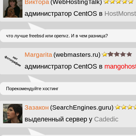
Виктора
(WebHostingTalk)
администратор CentOS в
HostMonst
что лучше freebsd или openvz. И в чем разница?
Margarita
(webmasters.ru)
администратор CentOS в
mangohos
Порекомендуйте хостинг
Зазакон
(SearchEngines.guru)
выделенный сервер у
Cadedic