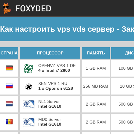
Как настроить vps vds сервер - За
СТРАНА
ПРОЦЕССОР
ПАМЯТЬ
ДИС
OPENVZ-VPS-1 DE
1 GB RAM
100 GB
4 x Intel i7 2600
XEN-VPS-1 RU
256 MB RAM
10 GB
1 x Opteron 6128
NL1 Server
2 GB RAM
500 GB
Intel G1610
MD0 Server
2 GB RAM
500 GB
Intel G1610