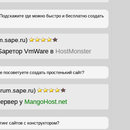
 Подскажите где можно быстро и бесплатно создать
m.sape.ru)
Sapeтор VmWare в
HostMonster
е посоветуете создать простенький сайт?
orum.sape.ru)
ервер у
MangoHost.net
инг сайтов с конструктором?