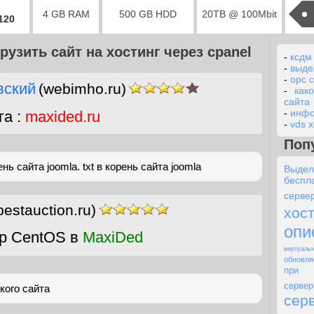
4 GB RAM
500 GB HDD
20TB @ 100Mbit
2120
грузить сайт на хостинг через cpanel
-
ксдм
-
выде
-
opc 
вский
(webimho.ru)
-
как
сайта
-
инфо
га :
maxided.ru
-
vds 
Поп
нь сайта joomla. txt в корень сайта joomla
Выде
бес
серве
bestauction.ru)
хос
опи
р CentOS в
MaxiDed
виртуал
обновля
пр
сервер
кого сайта
серв