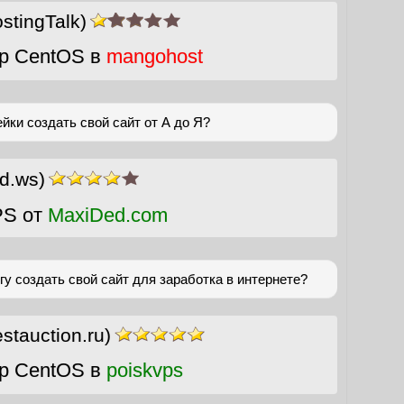
stingTalk)
р CentOS в
mangohost
йки создать свой сайт от А до Я?
ed.ws)
PS от
MaxiDed.com
гу создать свой сайт для заработка в интернете?
estauction.ru)
р CentOS в
poiskvps