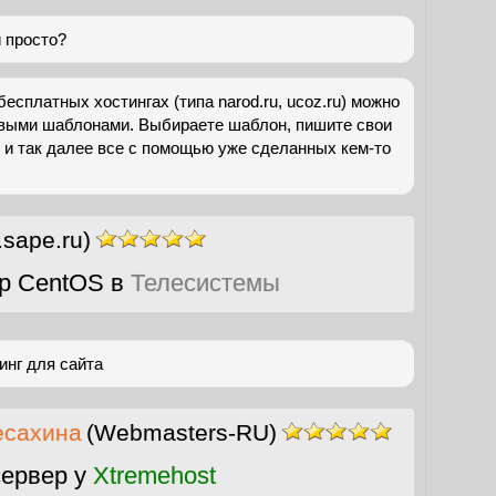
и просто?
бесплатных хостингах (типа narod.ru, ucoz.ru) можно
овыми шаблонами. Выбираете шаблон, пишите свои
 и так далее все с помощью уже сделанных кем-то
.sape.ru)
р CentOS в
Телесистемы
инг для сайта
есахина
(Webmasters-RU)
ервер у
Xtremehost