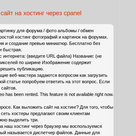
 сайт на хостинг через cpanel
картинку для форума / фото альбомы / обмен
остой хостинг фотографий и картинок на форумах.
я и создание превью миниатюр. Бесплатно без
и быстрая.
с интернета: (введите URL файла) Название: (не
пикселей по ширине Изображение содержит
зрешить публикацию.
щие веб-мастера задаются вопросом как загрузить
ной статье попробуем ответить на этот вопрос. Если
 сайтов.
eo has been rented. This feature is not available right now.
росе. Как выложить сайт на хостинг? Для того, чтобы
 сеть хостеры предлагают своим клиентам
жно выделить три.
 на наш хостинг через браузер мы воспользуемся
ый называется диспетчер файлов. Данные для