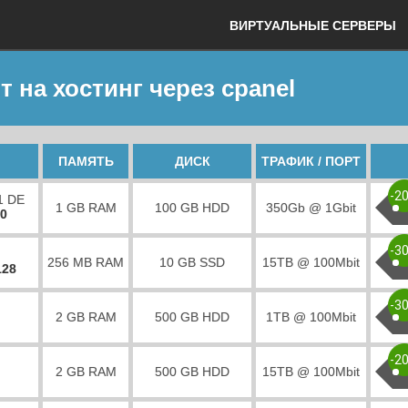
ВИРТУАЛЬНЫЕ СЕРВЕРЫ
т на хостинг через cpanel
ПАМЯТЬ
ДИСК
ТРАФИК / ПОРТ
-2
1 DE
1 GB RAM
100 GB HDD
350Gb @ 1Gbit
00
-3
256 MB RAM
10 GB SSD
15TB @ 100Mbit
128
-3
2 GB RAM
500 GB HDD
1TB @ 100Mbit
-2
2 GB RAM
500 GB HDD
15TB @ 100Mbit