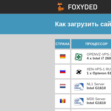
Как загрузить сай
СТРАНА
ПРОЦЕССОР
OPENVZ-VPS-
4 x Intel i7 26
XEN-VPS-1 RU
1 x Opteron 6
NL1 Server
Intel G1610
MD0 Server
Intel G1610