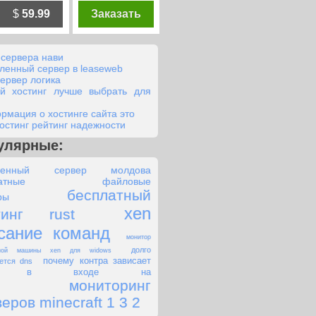
$
59.99
Заказать
 сервера нави
ленный сервер в leaseweb
сервер логика
ой хостинг лучше выбрать для
рмация о хостинге сайта это
хостинг рейтинг надежности
улярные:
ленный сервер молдова
платные файловые
бесплатный
ры
xen
тинг rust
сание команд
монитор
долго
ьной машины xen для widows
почему контра зависает
ется dns
и в входе на
мониторинг
еров minecraft 1 3 2