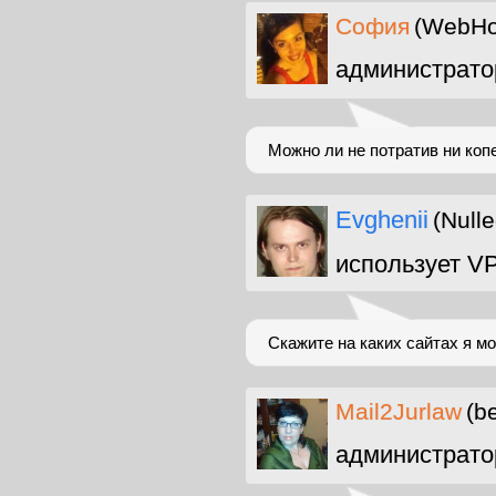
София
(WebHo
администрато
Можно ли не потратив ни копе
Evghenii
(Null
использует V
Скажите на каких сайтах я мо
Mail2Jurlaw
(b
администрато