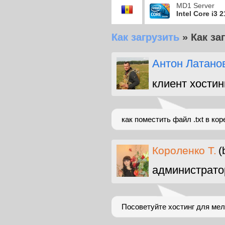
MD1 Server
Intel Core i3 
Как загрузить
»
Как за
Антон Латано
клиент хостин
как поместить файл .txt в коре
Короленко Т.
(
администрато
Посоветуйте хостинг для мел