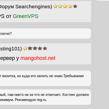
Форум Searchengines)
PS от
GreenVPS
платно?
sting101)
ервер у
mangohost.net
йт визитка, но куда его залить не знаю.Требывания
ый, там никто ни за что не отвечает. Хостинг должен
инимум. Рекомендую reg.ru.