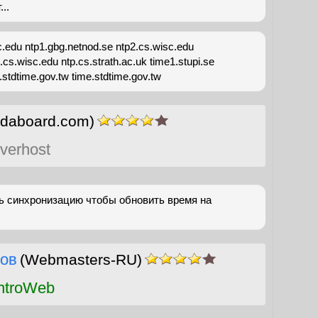
..
c.edu ntp1.gbg.netnod.se ntp2.cs.wisc.edu
.cs.wisc.edu ntp.cs.strath.ac.uk time1.stupi.se
k.stdtime.gov.tw time.stdtime.gov.tw
daboard.com)
verhost
ть синхронизацию чтобы обновить время на
ов
(Webmasters-RU)
ntroWeb