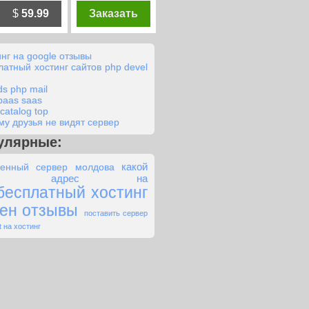
$
59.99
Заказать
инг на google отзывы
латный хостинг сайтов php devel
vds php mail
paas saas
x catalog top
му друзья не видят сервер
улярные:
какой
енный сервер молдова
tp адрес на
бесплатный хостинг
ен отзывы
поставить сервер
t на хостинг