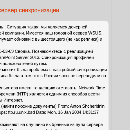
сервер синхронизации
ь ! Ситуация такая: мы являемся дочерней
ей компании. Имеется наш головной сервер WSUS,
лучает обновки с вышестоящего (не как реплика) и
5-03-09 Сводка. Познакомьтесь с реализацией
rePoint Server 2013. Синхронизация профилей
и пользователей путем.
у у многих была проблема с настройкой синхронизации
ина была в том что в России часы не переводили на
.
мпьютера имеют тенденцию отставать. Network Time
 Времени (NTP) является одним из способов вести
ы Интернет.
, (найти похожие документы) From: Anton Shcherbinin
s: ftp.ru.unix.bsd Date: Mon, 16 Jan 2004 14:31:37
rg указывают на случайно выбранные из пула сервера