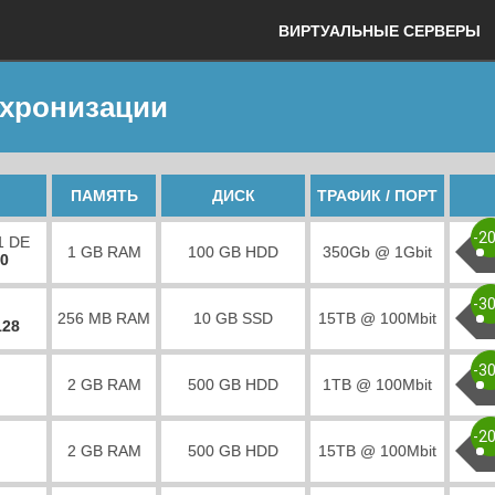
ВИРТУАЛЬНЫЕ СЕРВЕРЫ
нхронизации
ПАМЯТЬ
ДИСК
ТРАФИК / ПОРТ
-2
1 DE
1 GB RAM
100 GB HDD
350Gb @ 1Gbit
00
-3
256 MB RAM
10 GB SSD
15TB @ 100Mbit
128
-3
2 GB RAM
500 GB HDD
1TB @ 100Mbit
-2
2 GB RAM
500 GB HDD
15TB @ 100Mbit