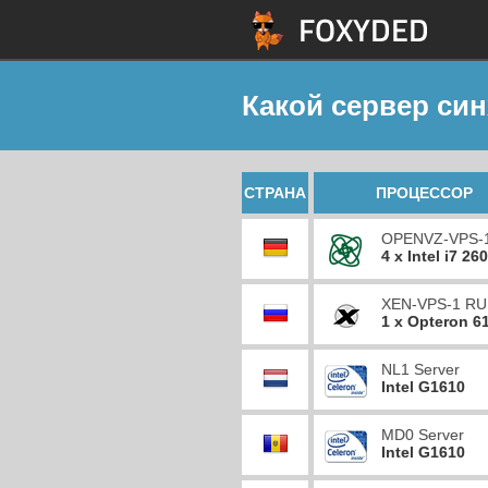
Какой сервер си
СТРАНА
ПРОЦЕССОР
OPENVZ-VPS-
4 x Intel i7 26
XEN-VPS-1 RU
1 x Opteron 6
NL1 Server
Intel G1610
MD0 Server
Intel G1610