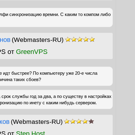
елфи синхронизацию времни. С каким то компом либо
нов
(Webmasters-RU)
PS от
GreenVPS
е идт быстрее? По компьютеру уже 20-е числа
ричина таких сбоев?
 срок службы год за два, а по существу в настройках
ронизацию по инету с каким нибудь сервером.
ков
(Webmasters-RU)
PS от
Step Host