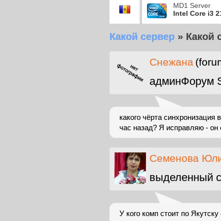
MD1 Server
Intel Core i3 
Какой сервер
»
Какой 
Снежана
(foru
админФорум 
какого чёрта синхронизация 
час назад? Я исправляю - он 
Cеменова Юл
выделенный с
У кого комп стоит по Якутск