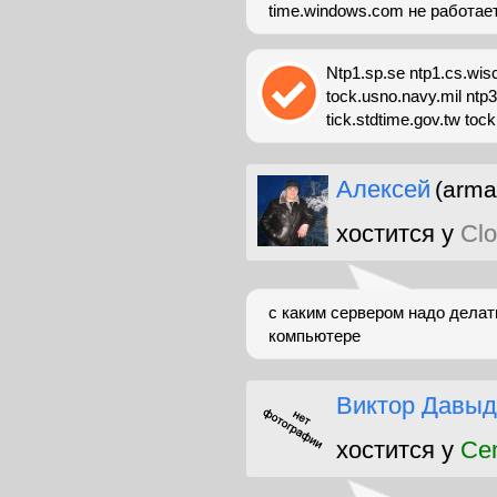
time.windows.com не работает.
Ntp1.sp.se ntp1.cs.wis
tock.usno.navy.mil ntp3
tick.stdtime.gov.tw toc
Алексей
(arma
хостится у
Clo
с каким сервером надо дела
компьютере
Виктор Давыд
хостится у
Ce