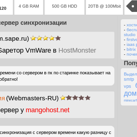
4 GB RAM
500 GB HDD
20TB @ 100Mbit
2120
сервер синхронизации
-
хост
-
бесп
studio
m.sape.ru)
-
first
-
iaas 
Sapeтор VmWare в
HostMonster
-
bitri
-
поче
Поп
времени со сервером в пк по старинке показывает на
Выдел
обратно!
sm
vps
дом
ия
(Webmasters-RU)
minecarf
ервер у
mangohost.net
у синхронизация с сервером времени какую разницу с