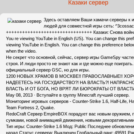
Казаки сервер
Здесь оставляем Ваши хамачи серверы к и
людей для совместной игры сеть: ^3cossac
++++++++++++++++++++++++++++++++ Казаки: Снова война-1
You re viewing YouTube in English (US). You can change this pre
viewing YouTube in English. You can change this preference below.
when the video.
Не секрет что основной, сейчас, сервер игры GameSpy часте
строя. И люди просто не знают как и где можно еще поиграть.
официальный сервер GSC, но для игры.
1200 НОВЫХ ХРАМОВ В МОСКВЕ!! ПРАВОСЛАВНЫЕ!! ХОР
НАДЕЕТЕСЬ НА ГОСУДАРСТВО?! НА ВЛАСТЬ?! НАПРАСНО
ВЛАСТЬ И ОТ БОГА, НО ВРЯТ ЛИ БЮРОКРАТЫ ОТ ВЛАС
May 08, 2013 · Вступайте в группу Minecraft лучший сервер.
Мониторинг игровых серверов - Counter-Strike 1.6, Half-Life, Hal
Team Fortress 2, Quake.
RedoCraft Сервер EmpireBOX порадует вас новым оружием,
сумками, новой анимацией движения, новыми декоративными
Тип игры: Counter-Strike 1.6 Мод: Public Последнее обновлени
назад Статус сервера: Выключен Глобальный ранг: 49591 Ранг