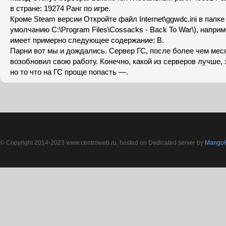
в стране: 19274 Ранг по игре.
Кроме Steam версии Откройте файл Internet\ggwdc.ini в папке
умолчанию C:\Program Files\Cossacks - Back To War\), напри
имеет примерно следующее содержание: В.
Парни вот мы и дождались. Сервер ГС, после более чем меся
возобновил свою работу. Конечно, какой из серверов лучше, 
но то что на ГС проще попасть —.
© Copyright 2014-2023 www.centroweb.ru, hosted on Dedicated server by
MangoH