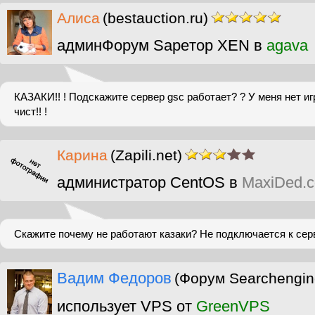
Алиса
(bestauction.ru)
админФорум Sapeтор XEN в
agava
КАЗАКИ!! ! Подскажите сервер gsc работает? ? У меня нет иг
чист!! !
Карина
(Zapili.net)
администратор CentOS в
MaxiDed.
Скажите почему не работают казаки? Не подключается к сер
Вадим Федоров
(Форум Searchengin
использует VPS от
GreenVPS