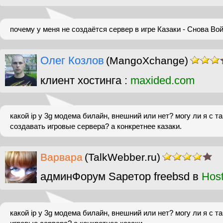
почему у меня не создаётся сервер в игре Казаки - Снова Во
Олег Козлов
(MangoXchange)
клиент хостинга :
maxided.com
какой ip у 3g модема билайн, внешний или нет? могу ли я с т
создавать игровые сервера? а конкретнее казаки.
Варвара
(TalkWebber.ru)
админФорум Sapeтор freebsd в
Hos
какой ip у 3g модема билайн, внешний или нет? могу ли я с т