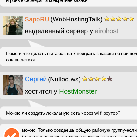
игровые сервера? а конкретнее казаки.
SapeRU
(WebHostingTalk)
выделенный сервер у
airohost
Помоги что делать пытаюсь на 7 поиграть в казаки но при по
они вылетают
Сергей
(Nulled.ws)
хостится у
HostMonster
Можно ли создать локальную сеть через wi fi роутер?
можно. Только создаешь общую рабочую группу-если
(или расшариваешь каждую нужную папку отдельно ч