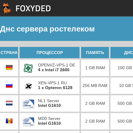
Днс сервера ростелеком
СТРАНА
ПРОЦЕССОР
ПАМЯТЬ
ДИС
OPENVZ-VPS-1 DE
1 GB RAM
100 GB
4 x Intel i7 2600
XEN-VPS-1 RU
256 MB RAM
10 GB
1 x Opteron 6128
NL1 Server
2 GB RAM
500 GB
Intel G1610
MD0 Server
2 GB RAM
500 GB
Intel G1610