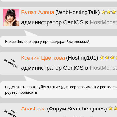
Булат Алена
(WebHostingTalk)
администратор CentOS в
HostMonst
Какие dns-сервера у провайдера Ростелеком?
Ксения Цветкова
(Hosting101)
администратор CentOS в
HostMonst
подскажите пожалуйста какие (днс-сервера имен) у ростелеко
роутер прописать
Anastasia
(Форум Searchengines)