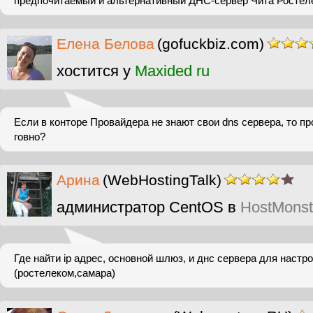
предпочитаемый и альтернативный ДНС-сервер Чита Ростел
Елена Белова
(gofuckbiz.com)
хостится у
Maxided ru
Если в конторе Провайдера не знают свои dns сервера, то п
говно?
Арина
(WebHostingTalk)
администратор CentOS в
HostMonst
Где найти ip адрес, основной шлюз, и днс сервера для настр
(ростелеком,самара)