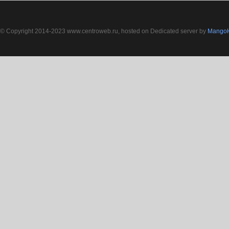
© Copyright 2014-2023 www.centroweb.ru, hosted on Dedicated server by
MangoH