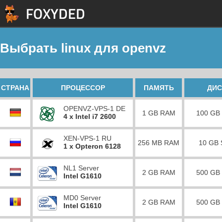
Выбрать linux для openvz
СТРАНА
ПРОЦЕССОР
ПАМЯТЬ
ДИС
OPENVZ-VPS-1 DE
1 GB RAM
100 GB
4 x Intel i7 2600
XEN-VPS-1 RU
256 MB RAM
10 GB
1 x Opteron 6128
NL1 Server
2 GB RAM
500 GB
Intel G1610
MD0 Server
2 GB RAM
500 GB
Intel G1610