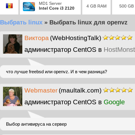
MD1 Server
4 GB RAM
500 GB
Intel Core i3 2120
Выбрать linux
»
Выбрать linux для openvz
Виктора
(WebHostingTalk)
администратор CentOS в
HostMonst
что лучше freebsd или openvz. И в чем разница?
Webmaster
(maultalk.com)
администратор CentOS в
Google
Выбор антивируса на сервер