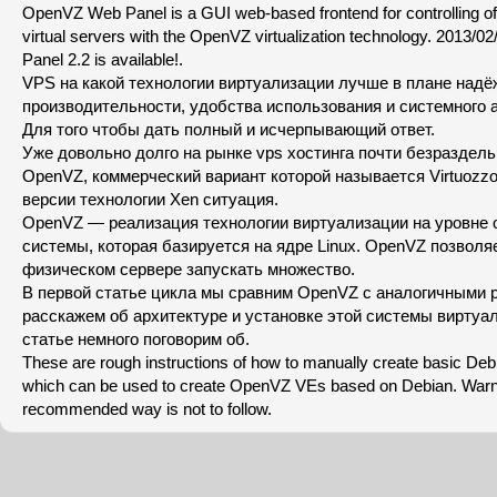
OpenVZ Web Panel is a GUI web-based frontend for controlling o
virtual servers with the OpenVZ virtualization technology. 2013/
Panel 2.2 is available!.
VPS на какой технологии виртуализации лучше в плане надё
производительности, удобства использования и системного 
Для того чтобы дать полный и исчерпывающий ответ.
Уже довольно долго на рынке vps хостинга почти безраздел
OpenVZ, коммерческий вариант которой называется Virtuozzo
версии технологии Xen ситуация.
OpenVZ — реализация технологии виртуализации на уровне 
системы, которая базируется на ядре Linux. OpenVZ позволя
физическом сервере запускать множество.
В первой статье цикла мы сравним OpenVZ с аналогичными 
расскажем об архитектуре и установке этой системы виртуал
статье немного поговорим об.
These are rough instructions of how to manually create basic Deb
which can be used to create OpenVZ VEs based on Debian. Warn
recommended way is not to follow.