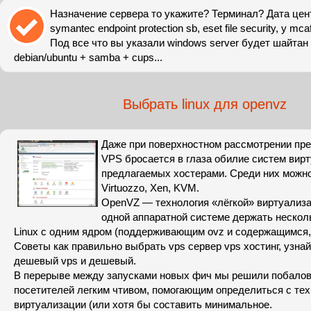
Назначение сервера то укажите? Терминал? Дата це
symantec endpoint protection sb, eset file security, у m
Под все что вы указали windows server будет шайтан
debian/ubuntu + samba + cups...
Выбрать linux для openvz
Даже при поверхностном рассмотрении пр
VPS бросается в глаза обилие систем вир
предлагаемых хостерами. Среди них можн
Virtuozzo, Xen, KVM.
OpenVZ — технология «лёгкой» виртуализ
одной аппаратной системе держать нескол
Linux с одним ядром (поддерживающим ovz и содержащимся, 
Советы как правильно выбрать vps сервер vps хостинг, узна
дешевый vps и дешевый.
В перерыве между запусками новых фич мы решили побало
посетителей легким чтивом, помогающим определиться с те
виртуализации (или хотя бы составить минимальное.