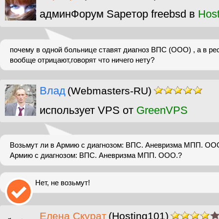
админФорум Sapeтор freebsd в
Hos
почему в одной больнице ставят диагноз ВПС (ООО) , а в ре
вообще отрицают,говорят что ничего нету?
Влад
(Webmasters-RU)
использует VPS от
GreenVPS
Возьмут ли в Армию с диагнозом: ВПС. Аневризма МПП. ООО
Армию с диагнозом: ВПС. Аневризма МПП. ООО.?
Нет, не возьмут!
Елена Скурат
(Hosting101)