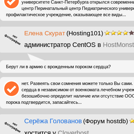
университете Санкт-Петербурга открылся современ
центр Перинатальный центр Педиатрического универ
профилактическое учреждение, оказывающее все виды...
Елена Скурат
(Hosting101)
администратор CentOS в
HostMonst
Берут ли в армию с врожденным пороком сердца?
нет. Развеять свои сомнения можете только Вы сами
сердца в независимом от военкомата лечебном учреж
безошибочно определит наличие или отсутствие ООО
порока подтвердится, запасайтесь...
Серёжа Голованов
(Форум hostdb)
хостится у
Cloverhost