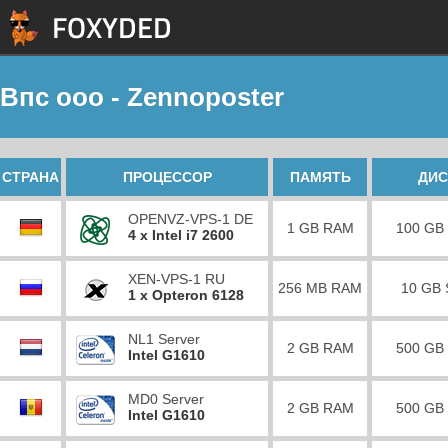
Впс ооо - Zennoposter
СТРАНА
ПРОЦЕССОР
ПАМЯТЬ
ДИС
OPENVZ-VPS-1 DE
1 GB RAM
100 GB
4 x Intel i7 2600
XEN-VPS-1 RU
256 MB RAM
10 GB
1 x Opteron 6128
NL1 Server
2 GB RAM
500 GB
Intel G1610
MD0 Server
2 GB RAM
500 GB
Intel G1610