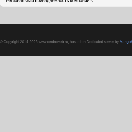
Региональная принадлежность компании -.
© Copyright 2014-2023 www.centroweb.ru, hosted on Dedicated server by
MangoH