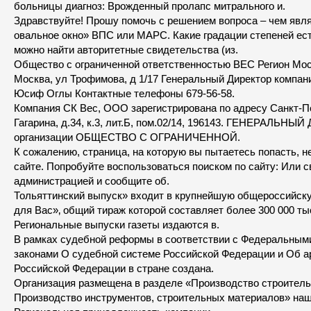
больницы диагноз: Врожденный пролапс митрального и.
Здравствуйте! Прошу помочь с решением вопроса – чем явл
овальное окно» ВПС или МАРС. Какие градации степеней ес
можно найти авторитетные свидетельства (из.
Общество с ограниченной ответственностью ВЕС Регион Моск
Москва, ул Трофимова, д 1/17 Генеральный Директор комп
Юсиф Оглы Контактные телефоны 679-56-58.
Компания СК Вес, ООО зарегистрирована по адресу Санкт-Пет
Гагарина, д.34, к.3, лит.Б, пом.02/14, 196143. ГЕНЕРАЛЬНЫ
организации ОБЩЕСТВО С ОГРАНИЧЕННОЙ.
К сожалению, страница, на которую вы пытаетесь попасть, н
сайте. Попробуйте воспользоваться поиском по сайту: Или с
администрацией и сообщите об.
Тольяттинский выпуск» входит в крупнейшую общероссийску
для Вас»‚ общий тираж которой составляет более 300 000 ты
Региональные выпуски газеты издаются в.
В рамках судебной реформы в соответствии с Федеральным
законами О судебной системе Российской Федерации и Об а
Российской Федерации в стране создана.
Организация размещена в разделе «Производство строитель
Производство инструментов, строительных материалов» наш