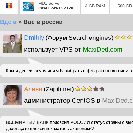
MD1 Server
4 GB RAM
500 GB
Intel Core i3 2120
Вдс в
»
Вдс в россии
Dmitriy
(Форум Searchengines)
использует VPS от
MaxiDed.com
Какой дешёвый vps или vds выбрать с физ расположением в
Алина
(Zapili.net)
администратор CentOS в
MaxiDed.
ВСЕМИРНЫЙ БАНК присвоил РОССИИ статус страны с выс
дохода,это плохой показатель экономики?