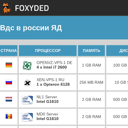
Вдс в россии ЯД
СТРАНА
ПРОЦЕССОР
ПАМЯТЬ
ДИС
OPENVZ-VPS-1 DE
1 GB RAM
100 GB
4 x Intel i7 2600
XEN-VPS-1 RU
256 MB RAM
10 GB
1 x Opteron 6128
NL1 Server
2 GB RAM
500 GB
Intel G1610
MD0 Server
2 GB RAM
500 GB
Intel G1610