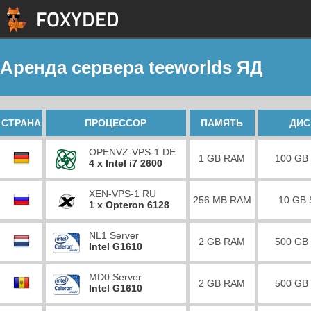
Аренда сервера teeworlds ЯД
СТРАНА
ПРОЦЕССОР
ПАМЯТЬ
ДИС
OPENVZ-VPS-1 DE
1 GB RAM
100 GB
4 x Intel i7 2600
XEN-VPS-1 RU
256 MB RAM
10 GB
1 x Opteron 6128
NL1 Server
2 GB RAM
500 GB
Intel G1610
MD0 Server
2 GB RAM
500 GB
Intel G1610