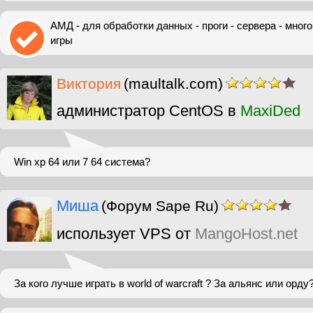
АМД - для обработки данных - проги - сервера - много
игры
Виктория
(maultalk.com)
администратор CentOS в
MaxiDed
Win xp 64 или 7 64 система?
Миша
(Форум Sape Ru)
использует VPS от
MangoHost.net
За кого лучше играть в world of warcraft ? За альянс или орд