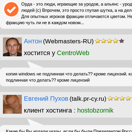
Орда - это люди, играющие за уродов, а альянс - уро
людей (с) Впрочем, это просто глупая шутка, а на дел
Для опытных игроков фракции отличаются цветом. Н
фракцию чуть ли не в каждом новом...
Антон
(Webmasters-RU)
хостится у
CentroWeb
копия windows не подлинная что делать?? кроме лицензий. к
подлинная что делать?? кроме лицензий
Евгений Пухов
(talk.pr-cy.ru)
клиент хостинга :
hostobzornik
Какие бы Вы издали указы, если бы были Президентом Росс