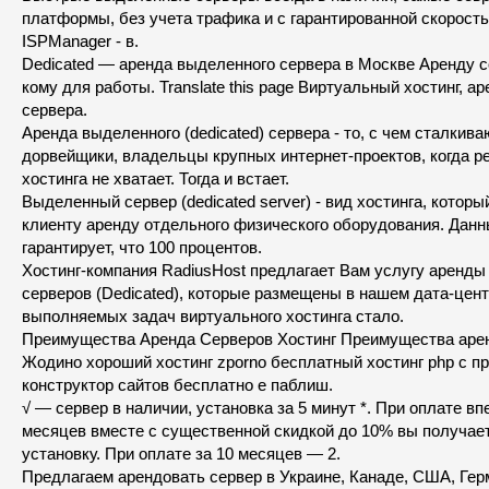
платформы, без учета трафика и с гарантированной скорость
ISPManager - в.
Dedicated — аренда выделенного сервера в Москве Аренду с
кому для работы. Translate this page Виртуальный хостинг, а
сервера.
Аренда выделенного (dedicated) сервера - то, с чем сталкив
дорвейщики, владельцы крупных интернет-проектов, когда р
хостинга не хватает. Тогда и встает.
Выделенный сервер (dedicated server) - вид хостинга, котор
клиенту аренду отдельного физического оборудования. Дан
гарантирует, что 100 процентов.
Хостинг-компания RadiusHost предлагает Вам услугу аренд
серверов (Dedicated), которые размещены в нашем дата-цент
выполняемых задач виртуального хостинга стало.
Преимущества Аренда Серверов Хостинг Преимущества арен
Жодино хороший хостинг zporno бесплатный хостинг php с п
конструктор сайтов бесплатно е паблиш.
√ — сервер в наличии, установка за 5 минут *. При оплате впе
месяцев вместе с существенной скидкой до 10% вы получае
установку. При оплате за 10 месяцев — 2.
Предлагаем арендовать сервер в Украине, Канаде, США, Гер