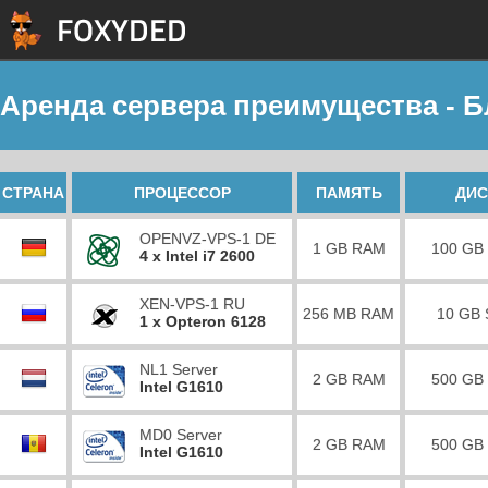
Аренда сервера преимущества - Б
СТРАНА
ПРОЦЕССОР
ПАМЯТЬ
ДИС
OPENVZ-VPS-1 DE
1 GB RAM
100 GB
4 x Intel i7 2600
XEN-VPS-1 RU
256 MB RAM
10 GB
1 x Opteron 6128
NL1 Server
2 GB RAM
500 GB
Intel G1610
MD0 Server
2 GB RAM
500 GB
Intel G1610