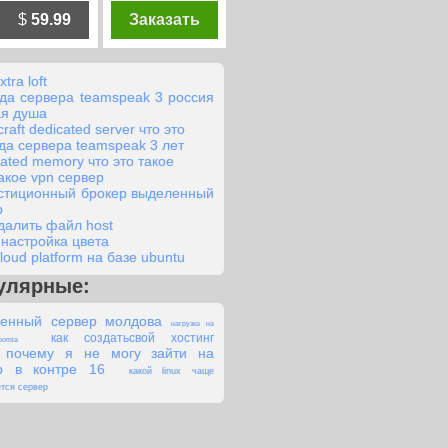
$
59.99
Заказать
xtra loft
да сервера teamspeak 3 россия
я душа
raft dedicated server что это
да сервера teamspeak 3 лет
cated memory что это такое
такое vpn сервер
стиционный брокер выделенный
р
удалить файл host
y настройка цвета
loud platform на базе ubuntu
улярные:
енный сервер молдова
нагрузка на
как создатьсвой хостинг
omla
почему я не могу зайти на
р в контре 16
какой linux чаще
ется сервер