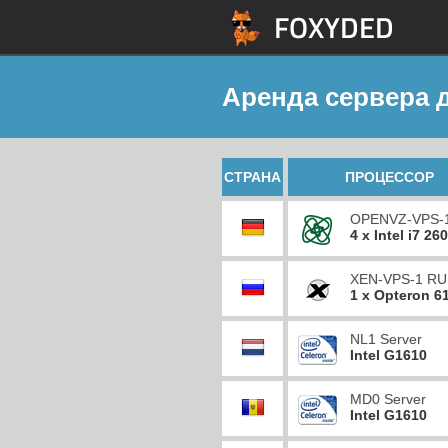
Аренда сервера д
СТРАНА
ПРОЦЕССОР
OPENVZ-VPS-
4 x Intel i7 26
XEN-VPS-1 RU
1 x Opteron 6
NL1 Server
Intel G1610
MD0 Server
Intel G1610