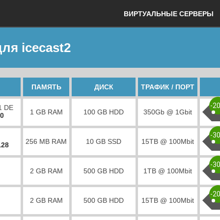
ВИРТУАЛЬНЫЕ СЕРВЕРЫ
ля icecast2
ПАМЯТЬ
ДИСК
ТРАФИК / ПОРТ
-2
1 DE
1 GB RAM
100 GB HDD
350Gb @ 1Gbit
00
-3
256 MB RAM
10 GB SSD
15TB @ 100Mbit
128
-3
2 GB RAM
500 GB HDD
1TB @ 100Mbit
-2
2 GB RAM
500 GB HDD
15TB @ 100Mbit