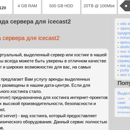
4 GB RAM
500 GB HDD
20TB @ 100Mbit
2120
да сервера для icecast2
-
vds e
-
арен
щедра
 сервера для icecast2
-
minec
-
арен
-
dedi
-
что 
ртуальный, выделенный сервер или хостинг в нашей
-
инве
вы всегда можете быть уверены в отличном качестве
серве
-
как 
г и широких возможностях для вас, на самых
-
putt
-
xen c
t предлагает Вам услугу аренды выделенных
Поп
ые размещены в нашем дата-центре. Если для
ого хостинга стало.
Выдел
erver) предназначена для хостинга интернет-проектов
сервер jo
самп
х высокой производительности, безопасности и
серве
st.
использу
 server) - вид хостинга, который предоставляет
физического оборудования. Данный сервис полностью
в.