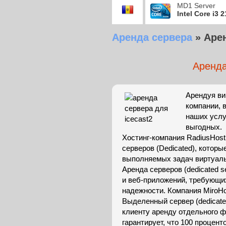
MD1 Server
Intel Core i3 
Аренда сервера
»
Арен
Аренда
Арендуя ви
компании, 
наших услу
выгодных.
Хостинг-компания RadiusHos
серверов (Dedicated), котор
выполняемых задач виртуальн
Аренда серверов (dedicated s
и веб-приложений, требующи
надежности. Компания MiroHo
Выделенный сервер (dedicated
клиенту аренду отдельного 
гарантирует, что 100 проценто