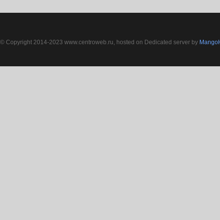
© Copyright 2014-2023 www.centroweb.ru, hosted on Dedicated server by
MangoH