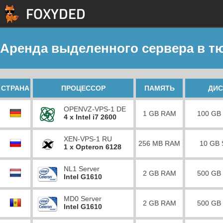
Аренда выделенного сервера в тю
СТРАНА
ПРОЦЕССОР
ПАМЯТЬ
ДИС
OPENVZ-VPS-1 DE
1 GB RAM
100 GB
4 x Intel i7 2600
XEN-VPS-1 RU
256 MB RAM
10 GB
1 x Opteron 6128
NL1 Server
2 GB RAM
500 GB
Intel G1610
MD0 Server
2 GB RAM
500 GB
Intel G1610