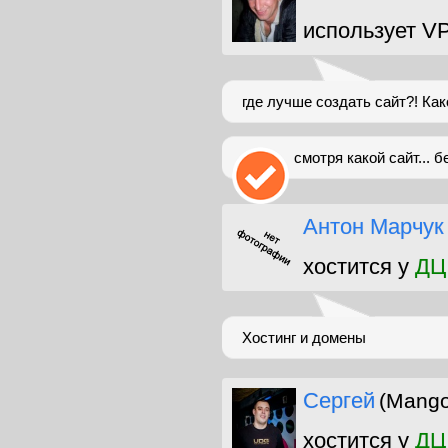
использует V
где лучше создать сайт?! Как
смотря какой сайт... 
Антон Марчук
хостится у
ДЦ
Хостинг и домены
Сергей
(Mang
хостится у
ДЦ