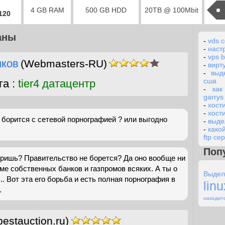
4 GB RAM
500 GB HDD
20TB @ 100Mbit
2120
аны
-
vds 
-
наст
-
vps b
нков
(Webmasters-RU)
-
вирт
-
выд
сша
га :
tier4 датацентр
-
как
garry
-
хост
-
хост
борится с сетевой порнографией ? или выгодно
-
выде
-
како
ftp се
Поп
ришь? Правительство не борется? Да оно вообще ни
оме собственных банков и газпромов всяких. А ты о
Выдел
.. Вот эта его борьба и есть полная порнография в
lin
.
находитс
bestauction.ru)