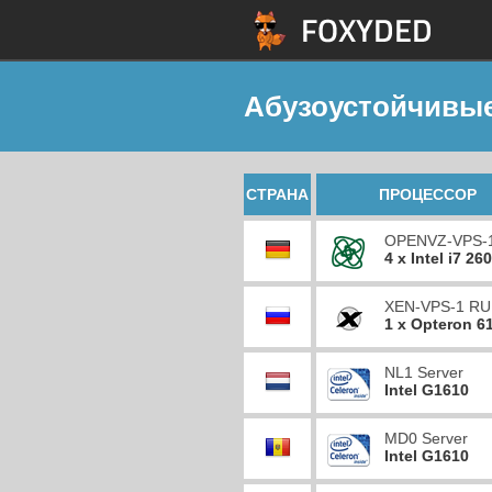
Абузоустойчивы
СТРАНА
ПРОЦЕССОР
OPENVZ-VPS-
4 x Intel i7 26
XEN-VPS-1 RU
1 x Opteron 6
NL1 Server
Intel G1610
MD0 Server
Intel G1610