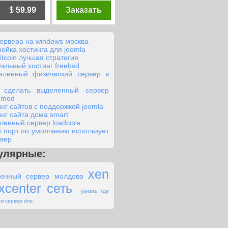
$
59.99
Заказать
сервера на windows москва
ройка хостинга для joomla
itcoin лучшая стратегия
уальный хостинг freebsd
еленный физический сервер в
 сделать выделенный сервер
s mod
инг сайтов с поддержкой joomla
инг сайта дома smart
ленный сервер loadcore
й порт по умолчанию использует
рвер
улярные:
xen
енный сервер молдова
uxcenter сеть
узнать где
я сервер dns