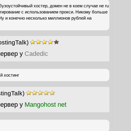
бузоустойчивый хостер, домен не в коем случае не ru
тирование с использованием прокси. Никому больше
 Ну и конечно несколько миллионов рублей на
stingTalk)
ервер у
Cadedic
й хостинг
ingTalk)
ервер у
Mangohost net