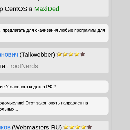
р CentOS в
MaxiDed
е, предлагать для скачивания любые программы для
анович
(Talkwebber)
га :
rootNerds
ие Уголовного кодекса РФ ?
одомыслию! Этот закон опять направлен на
ольных...
нков
(Webmasters-RU)