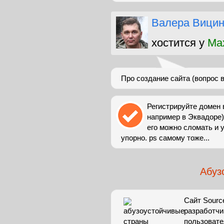
Валера Вици
хостится у
Max
Про создание сайта (вопрос 
Регистрируйте домен в
например в Эквадоре)
его можно сломать и у
упорно. ps самому тоже...
Абуз
Сайт Sourc
разработчи
пользовате