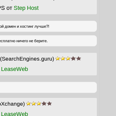
PS от
Step Host
ой домен и хостинг лучше?!
бесплатно ничего не берите.
(SearchEngines.guru)
 LeaseWeb
oXchange)
 LeaseWeb