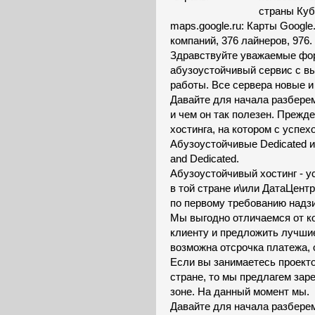
страны Куб
maps.google.ru: Карты Google
компаний, 376 лайнеров, 976.
Здравствуйте уважаемые фор
абузоустойчивый сервис с в
работы. Все сервера новые 
Давайте для начала разберем
и чем он так полезен. Прежд
хостинга, на котором с успех
Абузоустойчивые Dedicated и
and Dedicated.
Абузоустойчивый хостинг - 
в той стране и\или ДатаЦент
по первому требованию надз
Мы выгодно отличаемся от ко
клиенту и предложить лучшие 
возможна отсрочка платежа, 
Если вы занимаетесь проекто
стране, то мы предлагем за
зоне. На данный момент мы.
Давайте для начала разберем