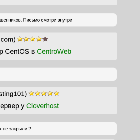
шенников. Письмо смотри внутри
r.com)
р CentOS в
CentroWeb
sting101)
ервер у
Cloverhost
х не закрыли ?